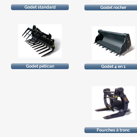
Godet standard
Godet rocher
Godet pélican
Godet 4 en 1
Fourches à tronc