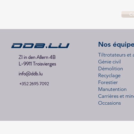
C
DDB.lu
Nos équip
Tiltrotateurs et
ZI in den Allern 4B
Génie civil
L-9911 Troisvierges
Démolition
info@ddb.lu
Recyclage
Forestier
+352 2695 7092
Manutention
Carrières et min
Occasions