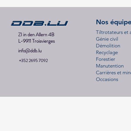
DDB.lu
Nos équip
Tiltrotateurs et
ZI in den Allern 4B
Génie civil
L-9911 Troisvierges
Démolition
info@ddb.lu
Recyclage
Forestier
+352 2695 7092
Manutention
Carrières et min
Occasions