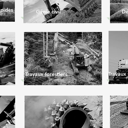
apides
Génie civil
Dé
Travaux 
Travaux forestiers