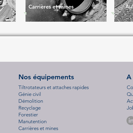
Au
Carrières et mines
Nos équipements
A
Tiltrotateurs et attaches rapides
Co
Génie civil
Qu
Démolition
Ac
Recyclage
Jo
Forestier
Manutention
Carrières et mines