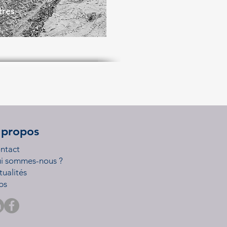
tres
 propos
ntact
i sommes-nous ?
tualités
bs