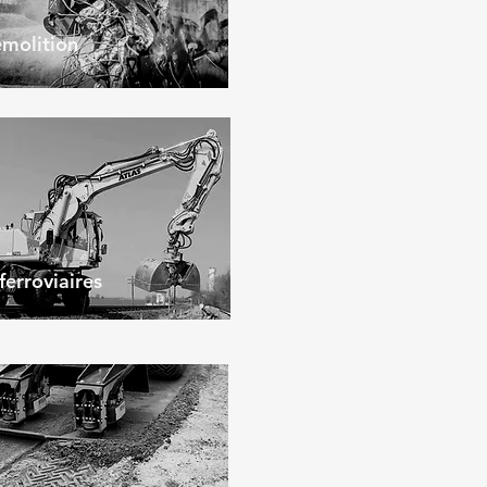
molition
ferroviaires