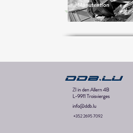
Manutention
DDB.lu
ZI in den Allern 4B
L-9911 Troisvierges
info@ddb.lu
+352 2695 7092