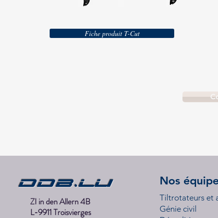
Fiche produit T-Cut
C
DDB.lu
Nos équip
Tiltrotateurs et
ZI in den Allern 4B
Génie civil
L-9911 Troisvierges