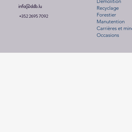
Démolition
info@ddb.lu
Recyclage
Forestier
+352 2695 7092
Manutention
Carrières et min
Occasions