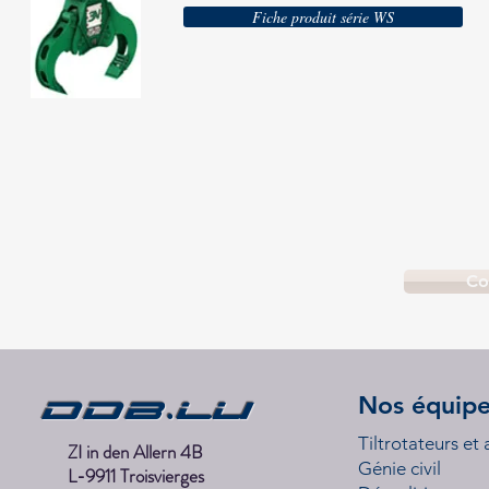
Fiche produit série WS
Co
DDB.lu
Nos équip
Tiltrotateurs et
ZI in den Allern 4B
Génie civil
L-9911 Troisvierges