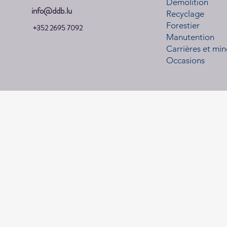
Démolition
info@ddb.lu
Recyclage
Forestier
+352 2695 7092
Manutention
Carrières et min
Occasions