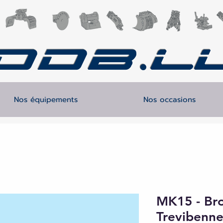
DDB.l
Nos équipements
Nos occasions
MK15 - Bro
Trevibenn