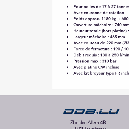
Pour pelles de 17 à 27 tonne
Avec couronne de rotation
Poids approx. 1180 kg + 680
Ouverture mâchoire : 740 m
Hauteur totale (hors platine)
Largeur mâchoire : 465 mm
Avec couteau de 220 mm (Ø
Force de fermeture : 190 / 10
Débit requis : 180 à 250 l/mi
Pression max : 310 bar
Avec platine CW incluse 
Avec kit broyeur type FR incl
DDB.lu
ZI in den Allern 4B
L-9911 Troisvierges