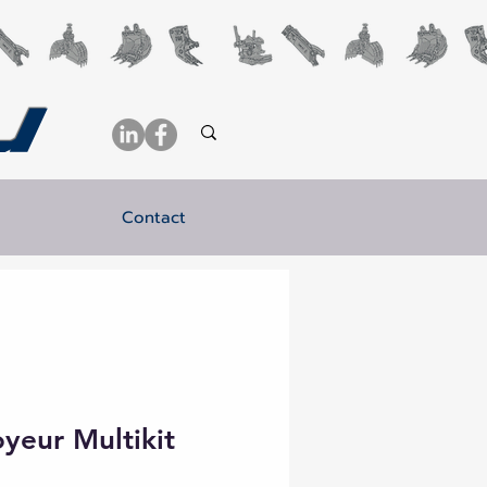
u
Contact
yeur Multikit
e