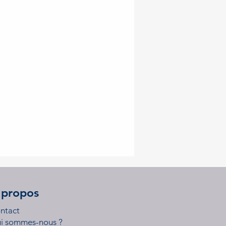
 propos
ntact
i sommes-nous ?