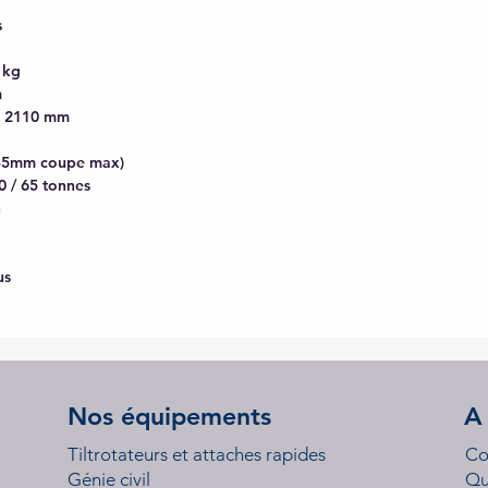
s
 kg
m
 : 2110 mm
35mm coupe max)
0 / 65 tonnes
n
us
Nos équipements
A
Tiltrotateurs et attaches rapides
Co
Génie civil
Qu