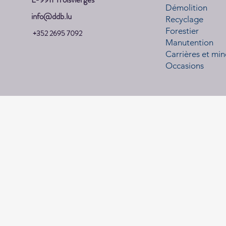
Démolition
info@ddb.lu
Recyclage
Forestier
+352 2695 7092
Manutention
Carrières et min
Occasions