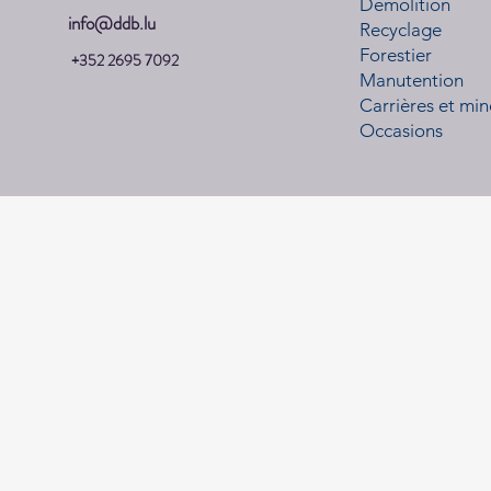
Démolition
info@ddb.lu
Recyclage
Forestier
+352 2695 7092
Manutention
Carrières et min
Occasions