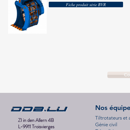
Fiche produit série BVR
Co
DDB.lu
Nos équip
Tiltrotateurs et
ZI in den Allern 4B
Génie civil
L-9911 Troisvierges