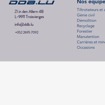
DDB.lu
Nos équip
Tiltrotateurs et
ZI in den Allern 4B
Génie civil
L-9911 Troisvierges
Démolition
info@ddb.lu
Recyclage
Forestier
+352 2695 7092
Manutention
Carrières et min
Occasions