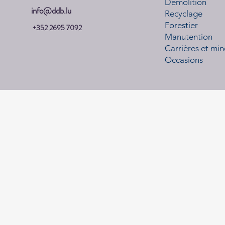
Démolition
info@ddb.lu
Recyclage
Forestier
+352 2695 7092
Manutention
Carrières et min
Occasions