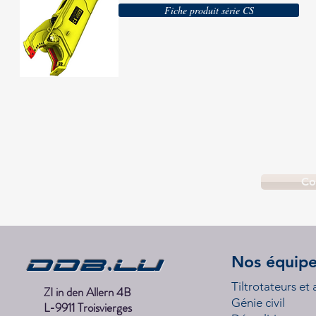
Fiche produit série CS
Co
DDB.lu
Nos équip
Tiltrotateurs et
ZI in den Allern 4B
Génie civil
L-9911 Troisvierges