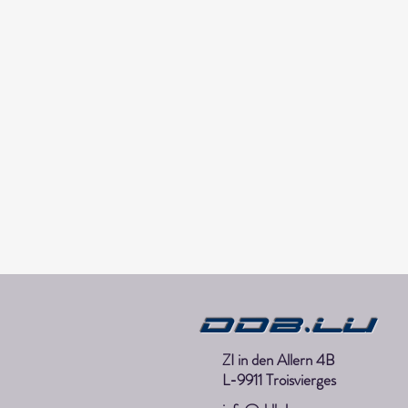
DDB.lu
ZI in den Allern 4B
L-9911 Troisvierges