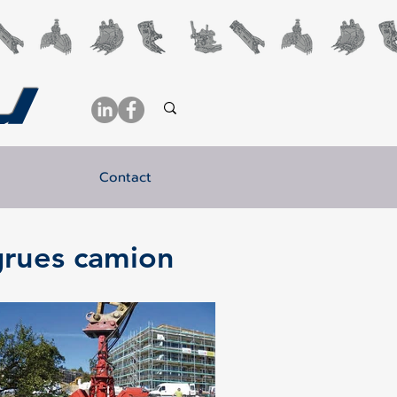
u
Contact
grues camion