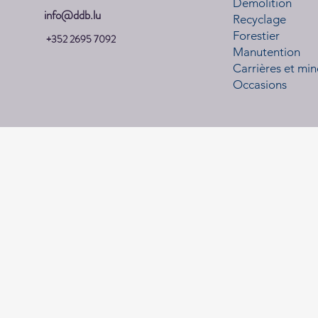
Démolition
info@ddb.lu
Recyclage
Forestier
+352 2695 7092
Manutention
Carrières et min
Occasions