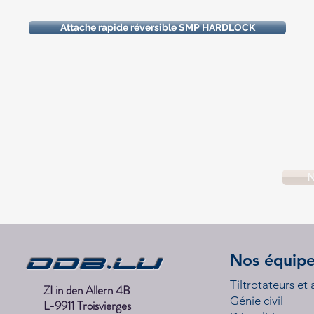
Attache rapide réversible SMP HARDLOCK
N
DDB.lu
Nos équip
Tiltrotateurs et
ZI in den Allern 4B
Génie civil
L-9911 Troisvierges